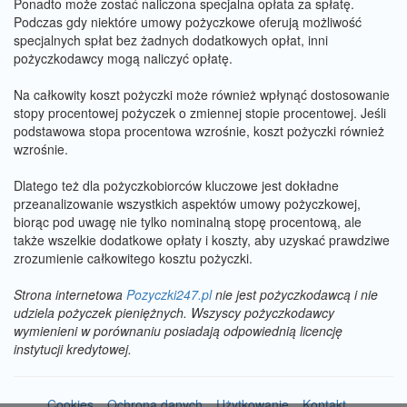
Ponadto może zostać naliczona specjalna opłata za spłatę.
Podczas gdy niektóre umowy pożyczkowe oferują możliwość
specjalnych spłat bez żadnych dodatkowych opłat, inni
pożyczkodawcy mogą naliczyć opłatę.
Na całkowity koszt pożyczki może również wpłynąć dostosowanie
stopy procentowej pożyczek o zmiennej stopie procentowej. Jeśli
podstawowa stopa procentowa wzrośnie, koszt pożyczki również
wzrośnie.
Dlatego też dla pożyczkobiorców kluczowe jest dokładne
przeanalizowanie wszystkich aspektów umowy pożyczkowej,
biorąc pod uwagę nie tylko nominalną stopę procentową, ale
także wszelkie dodatkowe opłaty i koszty, aby uzyskać prawdziwe
zrozumienie całkowitego kosztu pożyczki.
Strona internetowa
Pozyczki247.pl
nie jest pożyczkodawcą i nie
udziela pożyczek pieniężnych. Wszyscy pożyczkodawcy
wymienieni w porównaniu posiadają odpowiednią licencję
instytucji kredytowej.
Cookies
Ochrona danych
Użytkowanie
Kontakt